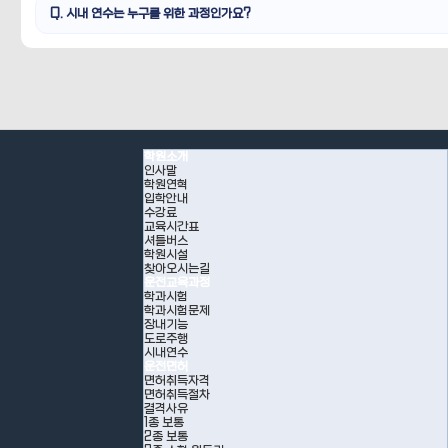
Q. 시내 연수는 누구를 위한 과정인가요?
학원소개
인사말
학원연혁
입학안내
수강료
교육시간표
셔틀버스
학원시설
찾아오시는길
운전교육과정
학과시험
학과시험문제
장내기능
도로주행
시내연수
운전면허
면허취득자격
면허취득절차
결격사유
1종 보통
2종 보통