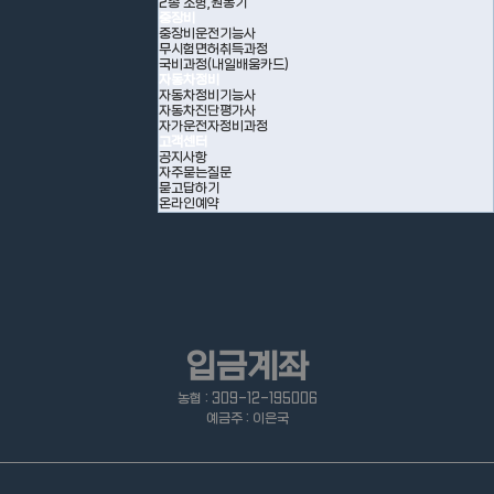
2종 소형,원동기
중장비
중장비운전기능사
무시험면허취득과정
국비과정(내일배움카드)
자동차정비
자동차정비기능사
자동차진단평가사
자가운전자정비과정
고객센터
공지사항
자주묻는질문
묻고답하기
온라인예약
입금계좌
농협 : 309-12-195006
예금주 : 이은국