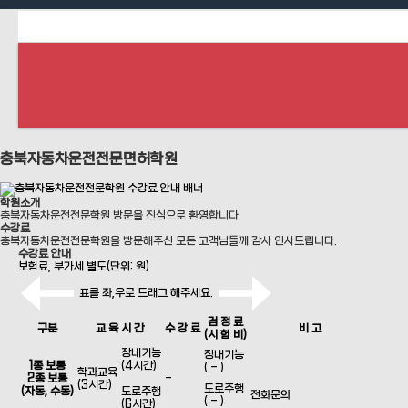
류
하위분류
하위분류
충북자동차운전전문면허학원
학원소개
충북자동차운전전문학원 방문을 진심으로 환영합니다.
수강료
충북자동차운전전문학원을 방문해주신 모든 고객님들께 감사 인사드립니다.
수강료 안내
보험료, 부가세 별도(단위: 원)
표를 좌,우로 드래그 해주세요.
검 정 료
구분
교 육 시 간
수 강 료
비 고
(시 험 비)
장내기능
장내기능
1종 보통
(4시간)
( - )
학과교육
2종 보통
-
(3시간)
도로주행
(자동, 수동)
도로주행
전화문의
( - )
(6시간)