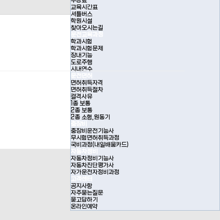
수강료
교육시간표
셔틀버스
학원시설
찾아오시는길
운전교육과정
학과시험
학과시험문제
장내기능
도로주행
시내연수
운전면허
면허취득자격
면허취득절차
결격사유
1종 보통
2종 보통
2종 소형,원동기
중장비
중장비운전기능사
무시험면허취득과정
국비과정(내일배움카드)
자동차정비
자동차정비기능사
자동차진단평가사
자가운전자정비과정
고객센터
공지사항
자주묻는질문
묻고답하기
온라인예약