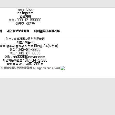
naver blog
instagram
입금계좌
농협 : 309-12-195006
예금주 : 이은국
개
개인정보보호정책
이메일무단수집거부
상호 : 충북자동차운전전문학원
대표 : 이은국
: 충북 청주시 청원구 사천로 18번길 34(사천동)
전화 : 043-211-2500
팩스 : 043-211-2030
메일 : cb3330@naver.com
사업자등록번호 : 317-04-31980
학원등록코드 : 제15-209호
t ©
충북자동차운전전문학원
All rights reserved.