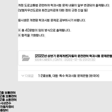
개정 도로교통법 관련하여 학과시험 문제 내용이 일부 변경되어 출제됩니다.
(보행자우선도로와 회전교차로에 대한 정의 규정 신설 등)
응시생은 개편된 학과시험 문제로 공부하시기 바랍니다.
※ 총 40문항이 임의 방식으로 출제됩니다.
※ 합격을 기원합니다.
[2022년 상반기 문제개편]자동차 운전면허 학과시험 문제은행
66회 다운로드 | DATE : 2022-12-15 23:01:30
다음글
1·2종보통, 대형·특수 학과시험 문제은행 (한국어)
1종 보통면허
2종 보통면허
2종 소형면허
시내연수
자동차정비
중장비