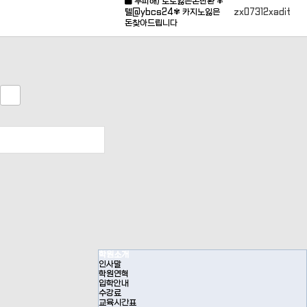
무피해) 토토잃은돈반환 ✾
텔@ybcs24✾ 카지노잃은
zx07312xadit
돈찾아드립니다
학원소개
인사말
학원연혁
입학안내
수강료
교육시간표