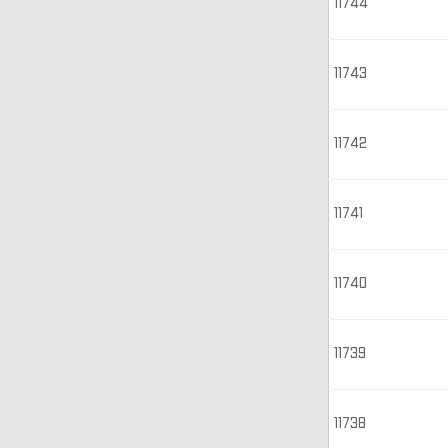
11744
11743
11742
11741
11740
11739
11738