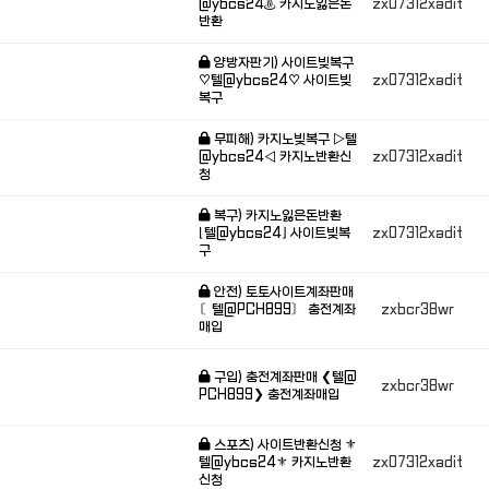
@ybcs24♨ 카지노잃은돈
zx07312xadit
반환
양방자판기) 사이트빚복구
♡텔@ybcs24♡ 사이트빚
zx07312xadit
복구
무피해) 카지노빚복구 ▷텔
@ybcs24◁ 카지노반환신
zx07312xadit
청
복구) 카지노잃은돈반환
⌊텔@ybcs24⌋ 사이트빚복
zx07312xadit
구
안전) 토토사이트계좌판매
〘텔@PCH899〙 충전계좌
zxbcr38wr
매입
구입) 충전계좌판매 ❮텔@
zxbcr38wr
PCH899❯ 충전계좌매입
스포츠) 사이트반환신청 ⚜
텔@ybcs24⚜ 카지노반환
zx07312xadit
신청