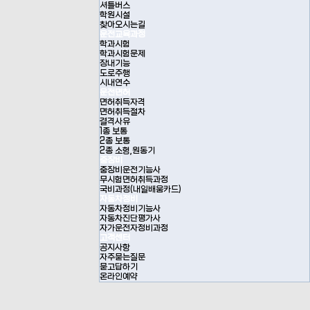
셔틀버스
학원시설
찾아오시는길
운전교육과정
학과시험
학과시험문제
장내기능
도로주행
시내연수
운전면허
면허취득자격
면허취득절차
결격사유
1종 보통
2종 보통
2종 소형,원동기
중장비
중장비운전기능사
무시험면허취득과정
국비과정(내일배움카드)
자동차정비
자동차정비기능사
자동차진단평가사
자가운전자정비과정
고객센터
공지사항
자주묻는질문
묻고답하기
온라인예약