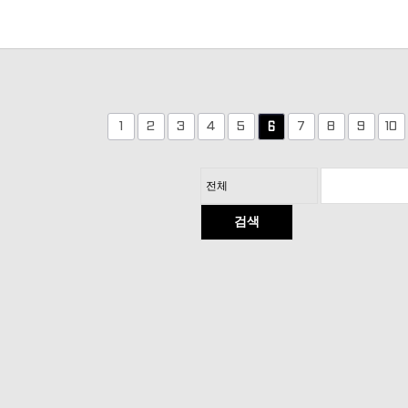
1
2
3
4
5
7
8
9
10
6
검색