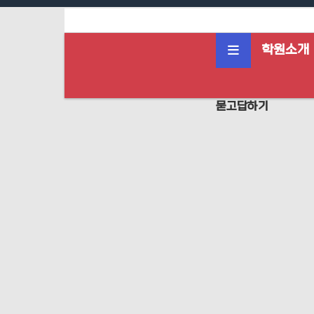
학원소개
류
하위분류
묻고답하기