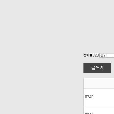
전체 11,820
글쓰기
11745