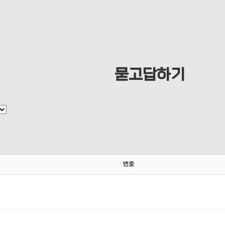
묻고답하기
번호